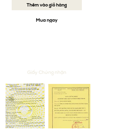
Thêm vào giỏ hàng
Mua ngay
Thức uống các loại : Cocktail,
mocktail, nước ép, nước ép hỗn
hợp....
Giấy Chứng nhận