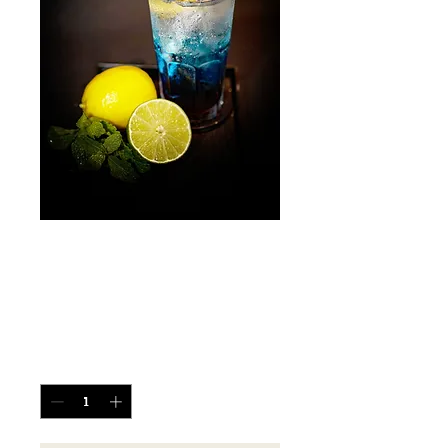
Các loại thức
uống
Giá
0 ₫
Số lượng
*