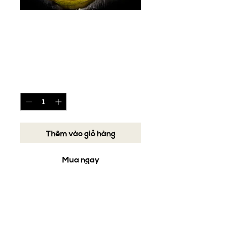
Các Món Ăn Đặc
Sản Vùng Miền
Giá
0 ₫
Số lượng
*
Thêm vào giỏ hàng
Mua ngay
Các món ăn đặc sản vùng miền
như: bánh xèo, chả giò, nem
nướng, chả cá.....